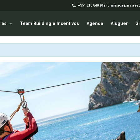
+351 210 848 919 (chamada para a red
ias
Team Building e Incentivos
Agenda
Aluguer
Gi