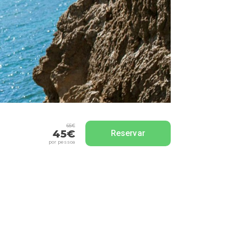
65€
45€
Reservar
por pessoa