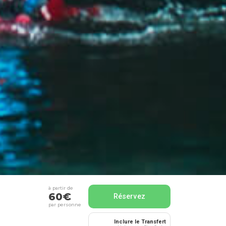
à partir de
60€
Réservez
par personne
Inclure le Transfert