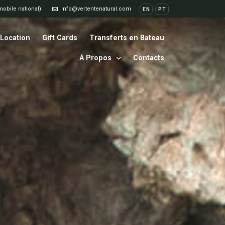
mobile national)
info@vertentenatural.com
EN
PT
Location
Gift Cards
Transferts en Bateau
À Propos
Contacts