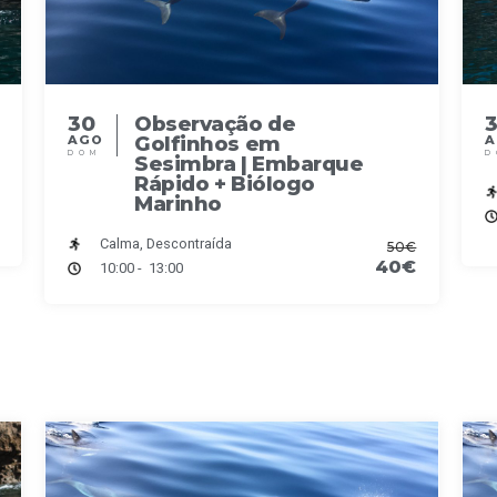
30
Observação de
Golfinhos em
AGO
DOM
D
Sesimbra | Embarque
Rápido + Biólogo
Marinho
Calma, Descontraída
50€
40€
10:00 - 13:00