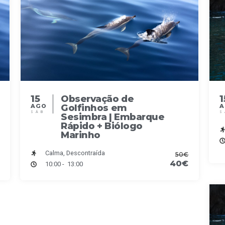
15
Observação de
1
Golfinhos em
AGO
SÁB
S
Sesimbra | Embarque
Rápido + Biólogo
Marinho
Calma, Descontraída
50€
40€
10:00 - 13:00