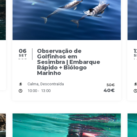
06
Observação de
1
Golfinhos em
SET
S
DOM
S
Sesimbra | Embarque
Rápido + Biólogo
Marinho
Calma, Descontraída
50€
40€
10:00 - 13:00