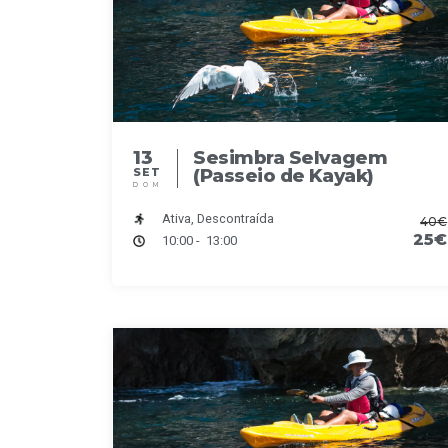
13
Sesimbra Selvagem
(Passeio de Kayak)
SET
DOM
Ativa, Descontraída
40€
25€
10:00 - 13:00