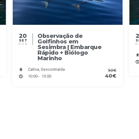
20
Observação de
Golfinhos em
SET
S
DOM
D
Sesimbra | Embarque
Rápido + Biólogo
Marinho
Calma, Descontraída
50€
40€
10:00 - 13:00