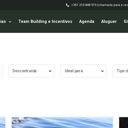
+351 210 848 919 (chamada para a red
ias
Team Building e Incentivos
Agenda
Aluguer
Gi