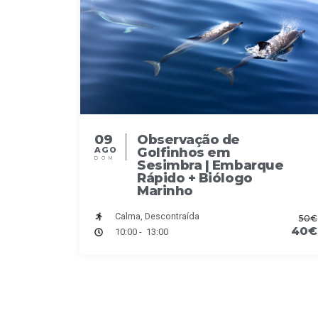
o
S
e
s
a
S
r
c
e
h
a
09
Observação de
Golfinhos em
AGO
DOM
Sesimbra | Embarque
r
Rápido + Biólogo
Marinho
c
Calma, Descontraída
50€
40€
h
10:00 - 13:00
a
n