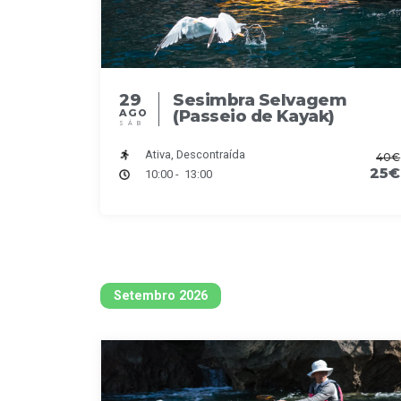
g
a
29
Sesimbra Selvagem
t
(Passeio de Kayak)
AGO
SÁB
i
Ativa, Descontraída
40€
25€
10:00 - 13:00
o
n
Setembro 2026