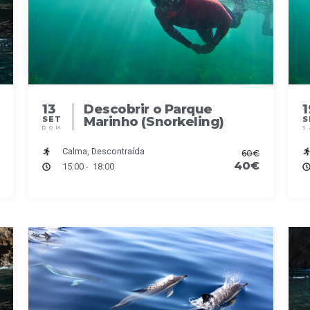
13
Descobrir o Parque
1
Marinho (Snorkeling)
SET
S
DOM
S
Calma, Descontraída
60€
40€
15:00 - 18:00