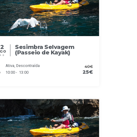
22
Sesimbra Selvagem
(Passeio de Kayak)
AGO
ÁB
Ativa, Descontraída
40€
25€
10:00 - 13:00