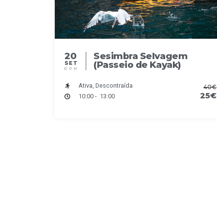
20
Sesimbra Selvagem
(Passeio de Kayak)
SET
DOM
Ativa, Descontraída
40€
25€
10:00 - 13:00