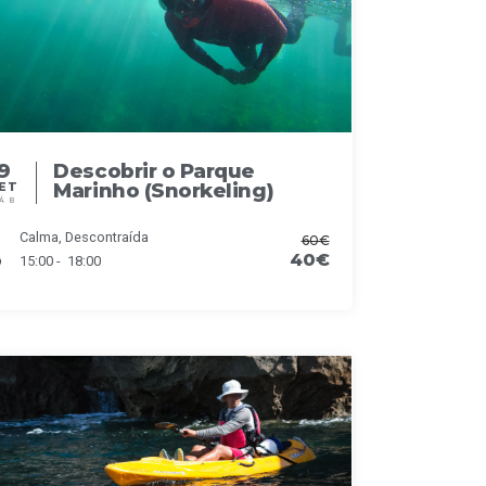
9
Descobrir o Parque
Marinho (Snorkeling)
ET
ÁB
Calma, Descontraída
60€
40€
15:00 - 18:00