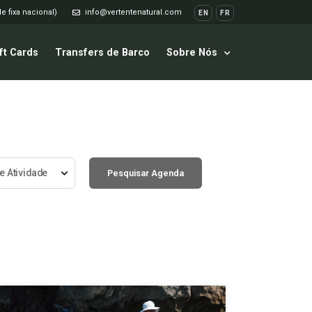
e fixa nacional)
info@vertentenatural.com
EN
FR
ft Cards
Transfers de Barco
Sobre Nós