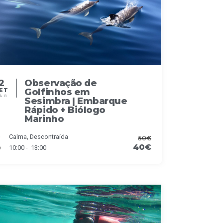
2
Observação de
Golfinhos em
ET
ÁB
Sesimbra | Embarque
Rápido + Biólogo
Marinho
Calma, Descontraída
50€
40€
10:00 - 13:00