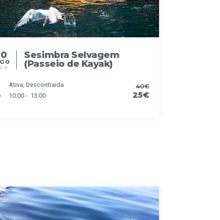
30
Sesimbra Selvagem
(Passeio de Kayak)
AGO
OM
Ativa, Descontraída
40€
25€
10:00 - 13:00