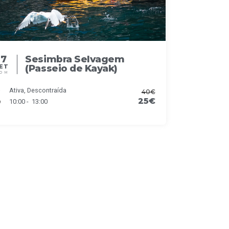
27
Sesimbra Selvagem
(Passeio de Kayak)
ET
OM
Ativa, Descontraída
40€
25€
10:00 - 13:00