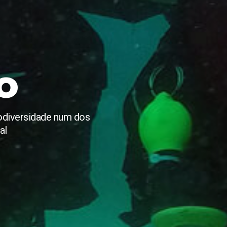
o
iodiversidade num dos
al