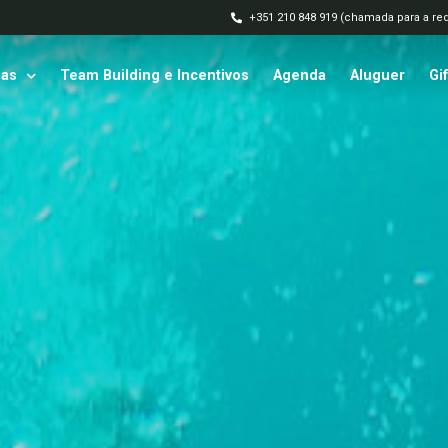
+351 210 848 919 (chamada para a red
ias
Team Building e Incentivos
Agenda
Aluguer
Gi