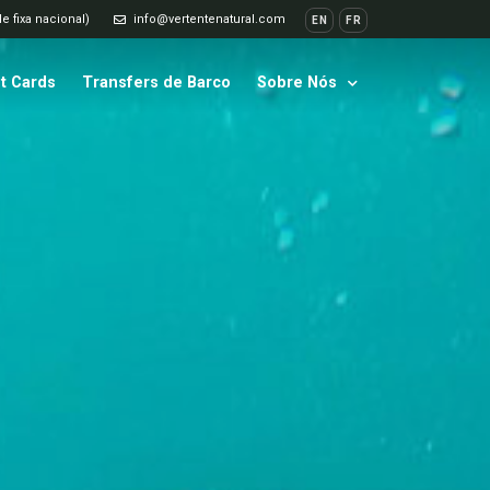
e fixa nacional)
info@vertentenatural.com
EN
FR
ft Cards
Transfers de Barco
Sobre Nós