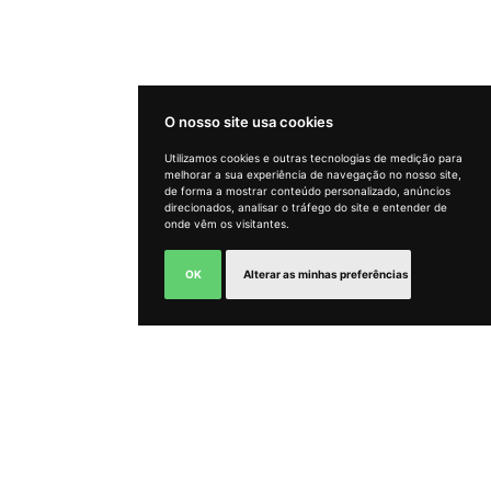
O nosso site usa cookies
Utilizamos cookies e outras tecnologias de medição para
melhorar a sua experiência de navegação no nosso site,
Como podemos ajudar?
de forma a mostrar conteúdo personalizado, anúncios
direcionados, analisar o tráfego do site e entender de
onde vêm os visitantes.
OK
Alterar as minhas preferências