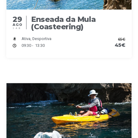
29
Enseada da Mula
(Coasteering)
AGO
SÁB
Ativa, Desportiva
65€
45€
09:30 - 13:30