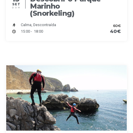
Marinho
SET
DOM
(Snorkeling)
Calma, Descontraída
60€
40€
15:00 - 18:00