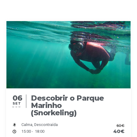
06
Descobrir o Parque
Marinho
SET
DOM
(Snorkeling)
Calma, Descontraída
60€
40€
15:00 - 18:00