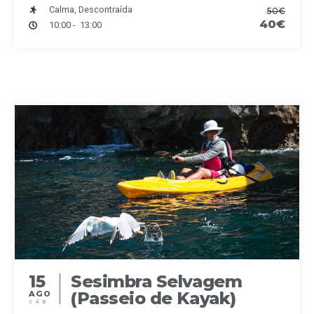
Calma, Descontraída
50€
40€
10:00 - 13:00
15
Sesimbra Selvagem
(Passeio de Kayak)
AGO
SÁB