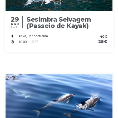
29
Sesimbra Selvagem
(Passeio de Kayak)
AGO
SÁB
Ativa, Descontraída
40€
25€
10:00 - 13:00