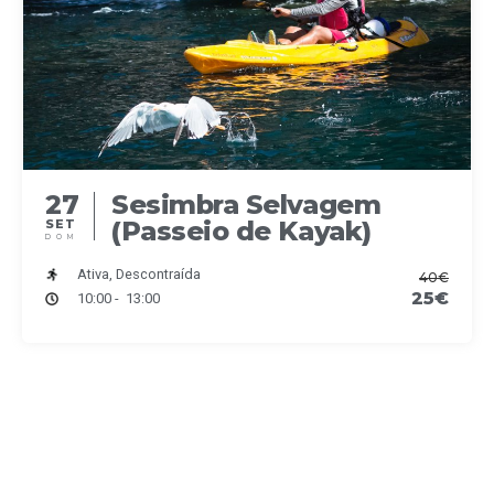
27
Sesimbra Selvagem
(Passeio de Kayak)
SET
DOM
Ativa, Descontraída
40€
25€
10:00 - 13:00