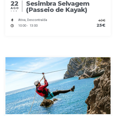
22
Sesimbra Selvagem
(Passeio de Kayak)
AGO
SÁB
Ativa, Descontraída
40€
25€
10:00 - 13:00