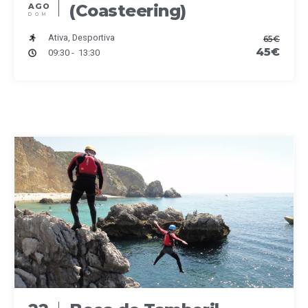
(Coasteering)
AGO
DOM
Ativa, Desportiva
65€
45€
09:30 - 13:30