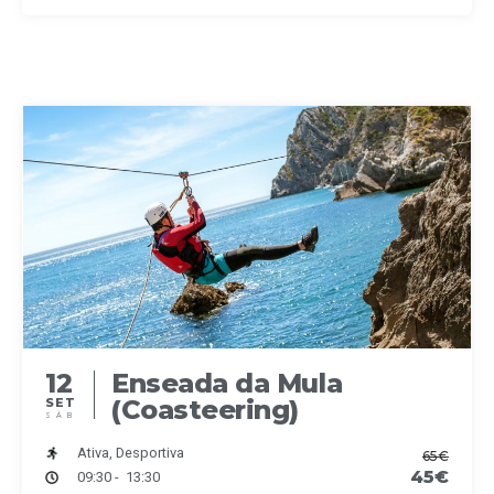
12
Enseada da Mula
(Coasteering)
SET
SÁB
Ativa, Desportiva
65€
45€
09:30 - 13:30