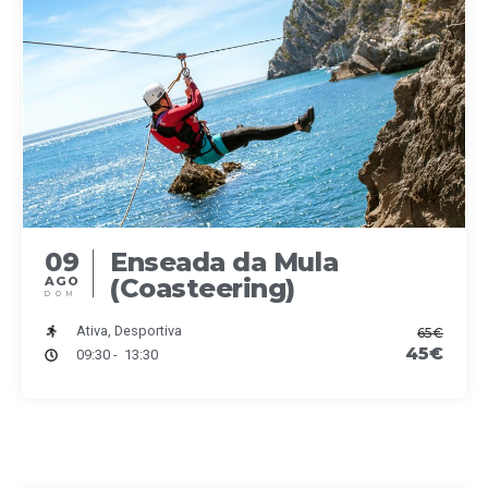
t
o
s
S
e
a
09
Enseada da Mula
(Coasteering)
AGO
DOM
r
Ativa, Desportiva
65€
c
45€
09:30 - 13:30
h
a