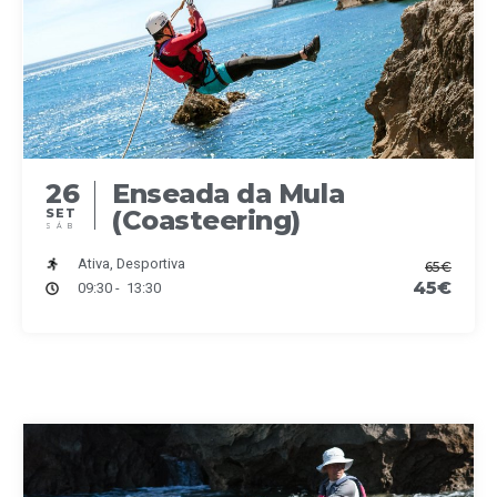
26
Enseada da Mula
(Coasteering)
SET
SÁB
Ativa, Desportiva
65€
45€
09:30 - 13:30