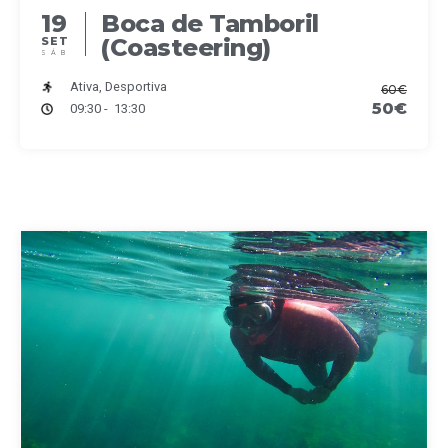
19
Boca de Tamboril
(Coasteering)
SET
SÁB
Ativa, Desportiva
60€
50€
09:30 - 13:30