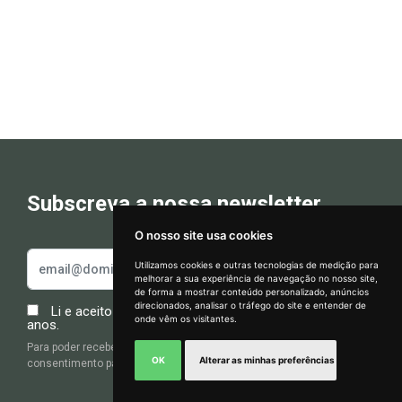
Subscreva a nossa newsletter
O nosso site usa cookies
Utilizamos cookies e outras tecnologias de medição para
melhorar a sua experiência de navegação no nosso site,
Como podemos
de forma a mostrar conteúdo personalizado, anúncios
ajudar?
direcionados, analisar o tráfego do site e entender de
Li e aceito a
política de privacidade
. Tenho mais de 16
onde vêm os visitantes.
anos.
Para poder receber as nossas Newsletters, por favor dê o seu
OK
Alterar as minhas preferências
consentimento para usarmos e recolhermos os seus dados.