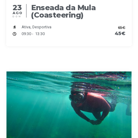
23
Enseada da Mula
(Coasteering)
AGO
DOM
Ativa, Desportiva
65€
45€
09:30 - 13:30