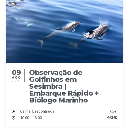
n
d
V
i
e
w
09
Observação de
Golfinhos em
AGO
DOM
s
Sesimbra |
Embarque Rápido +
N
Biólogo Marinho
a
Calma, Descontraída
50€
40€
10:00 - 13:00
v