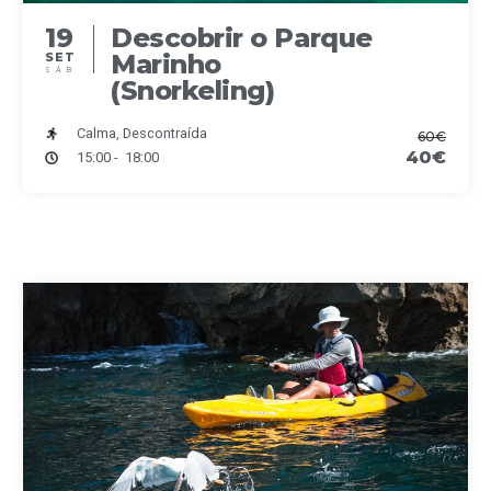
19
Descobrir o Parque
Marinho
SET
SÁB
(Snorkeling)
Calma, Descontraída
60€
40€
15:00 - 18:00