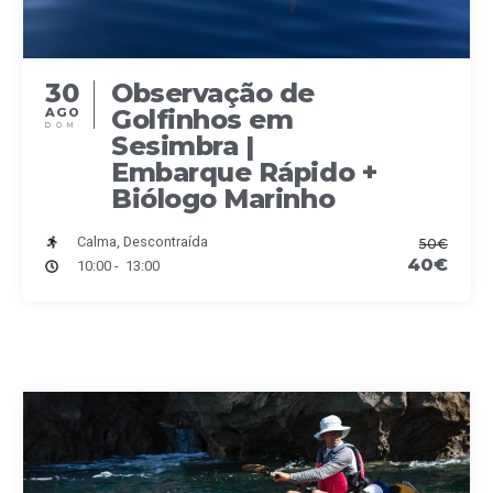
30
Observação de
Golfinhos em
AGO
DOM
Sesimbra |
Embarque Rápido +
Biólogo Marinho
Calma, Descontraída
50€
40€
10:00 - 13:00