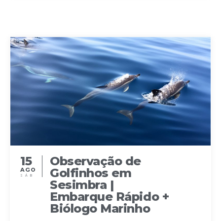
i
g
a
t
i
o
n
15
Observação de
Golfinhos em
AGO
SÁB
Sesimbra |
Embarque Rápido +
Biólogo Marinho