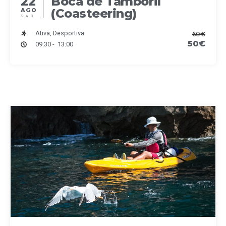
22
Boca de Tamboril
(Coasteering)
AGO
SÁB
Ativa, Desportiva
60€
50€
09:30 - 13:00