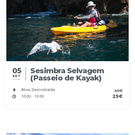
05
Sesimbra Selvagem
(Passeio de Kayak)
SET
SÁB
Ativa, Descontraída
40€
25€
10:00 - 13:00