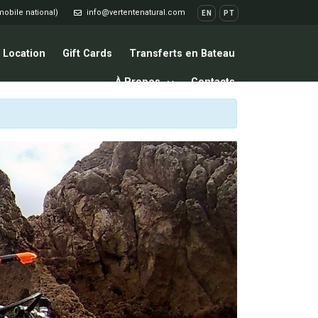
mobile national)
info@vertentenatural.com
EN
PT
Location
Gift Cards
Transferts en Bateau
À Propos
Contacts