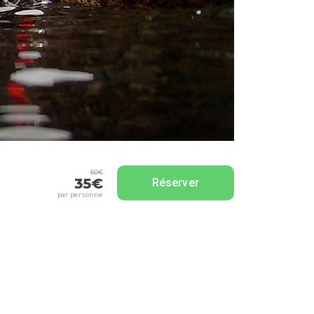
50€
35€
Réserver
par personne