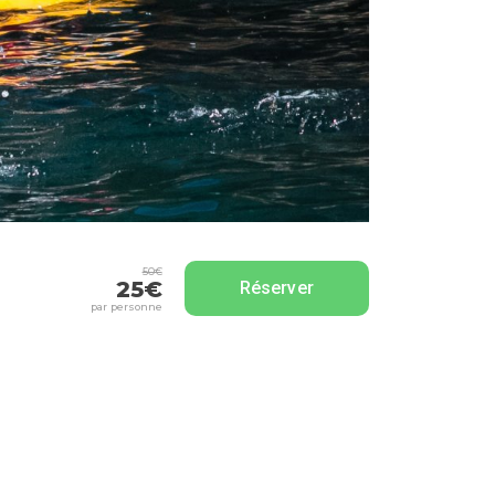
50€
25€
Réserver
par personne