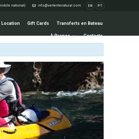
mobile national)
info@vertentenatural.com
EN
PT
Location
Gift Cards
Transferts en Bateau
À Propos
Contacts