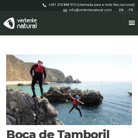
+351 210 848 919 (chamada para a rede fixa nacional)
info@vertentenatural.com
EN
FR
Boca de Tamboril