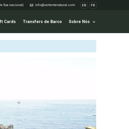
e fixa nacional)
info@vertentenatural.com
EN
FR
ft Cards
Transfers de Barco
Sobre Nós