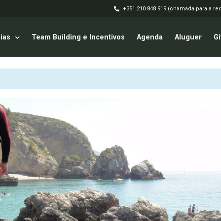
+351 210 848 919 (chamada para a red
ias
Team Building e Incentivos
Agenda
Aluguer
Gi