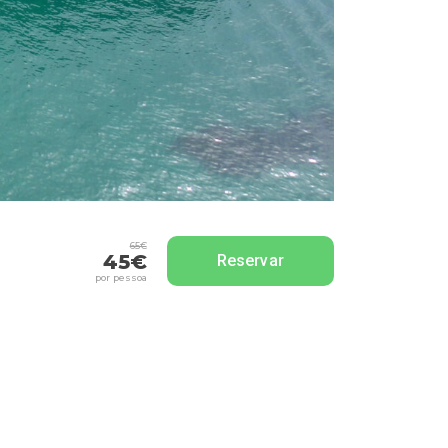
65€
45€
Reservar
por pessoa