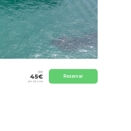
65€
45€
Reservar
por pessoa