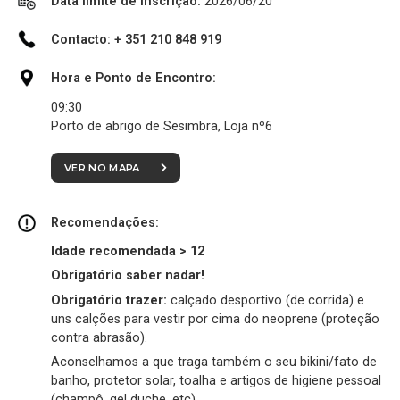
Data limite de Inscrição:
2026/06/20
Contacto: + 351 210 848 919
Hora e Ponto de Encontro:
09:30
Porto de abrigo de Sesimbra, Loja nº6
VER NO MAPA
Recomendações:
Idade recomendada > 12
Obrigatório saber nadar!
Obrigatório trazer:
calçado desportivo (de corrida) e
uns calções para vestir por cima do neoprene (proteção
contra abrasão).
Aconselhamos a que traga também o seu bikini/fato de
banho, protetor solar, toalha e artigos de higiene pessoal
(champô, gel duche, etc).