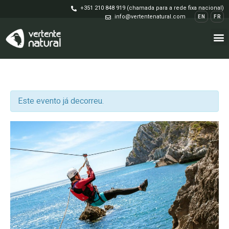
+351 210 848 919 (chamada para a rede fixa nacional)
info@vertentenatural.com
EN
FR
Este evento já decorreu.