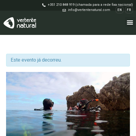
+351 210 848 919 (chamada para a rede fixa nacional)
info@vertentenatural.com
EN
FR
Este evento já decorreu.