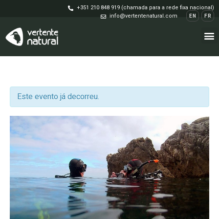
+351 210 848 919 (chamada para a rede fixa nacional)
info@vertentenatural.com
EN
FR
Este evento já decorreu.