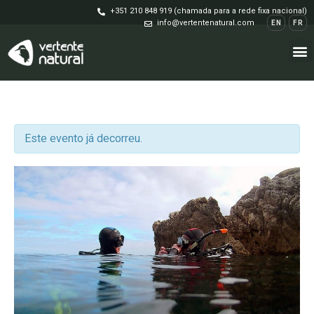
+351 210 848 919 (chamada para a rede fixa nacional)
info@vertentenatural.com
EN
FR
Este evento já decorreu.