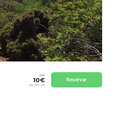
20€
10€
Reservar
por pessoa