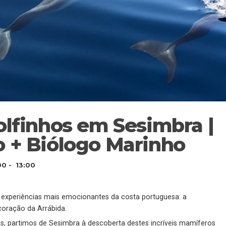
lfinhos em Sesimbra |
 + Biólogo Marinho
00 - 13:00
s experiências mais emocionantes da costa portuguesa: a
oração da Arrábida.
, partimos de Sesimbra à descoberta destes incríveis mamíferos