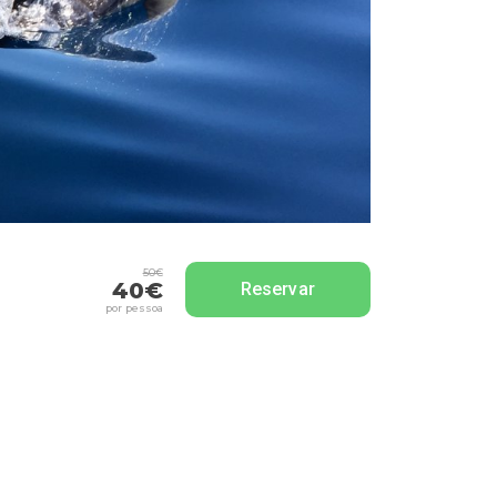
50€
40€
Reservar
por pessoa